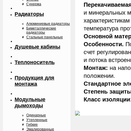
Перекачиваемая
Сунержа
и минеральных ма
Радиаторы
характеристикам
Алюминиевые радиаторы
температура про
Биметаллические
радиаторы
Основной матер
Стальные панельные
Особенности.
По
Душевые кабины
счет регулирова
и потока встроен
Теплоноситель
Монтаж:
на напо
положении.
Продукция для
Стандартное эл
монтажа
Степень защиты
Класс изоляции
Модульные
дымоходы
Одинарные
Утепленные
Гибкие
Эмалированные