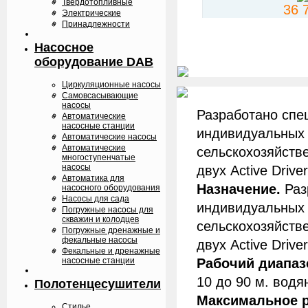
Твердотопливные
36 
Электрические
Принадлежности
Насосное
оборудование DAB
Циркуляционные насосы
Самовсасывающие
насосы
Разработано спе
Автоматические
насосные станции
индивидуальных 
Автоматические насосы
Автоматические
сельскохозяйств
многоступенчатые
насосы
двух Active Drive
Автоматика для
Назначение.
Раз
насосного оборудования
Насосы для сада
индивидуальных 
Погружные насосы для
скважин и колодцев
сельскохозяйств
Погружные дренажные и
фекальные насосы
двух Active Drive
Фекальные и дренажные
насосные станции
Рабочий диапаз
10 до 90 м. водя
Полотенцесушители
Максимальное 
Стилье