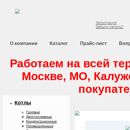
8 (495) 988-80-3
Регистрация
Забыли пароль?
О компании
Каталог
Прайс-лист
Вопр
Работаем на всей те
Москве, МО, Калуж
покупате
Котлы
Газовые
Двухтопливные
Конденcационные
Промышленные