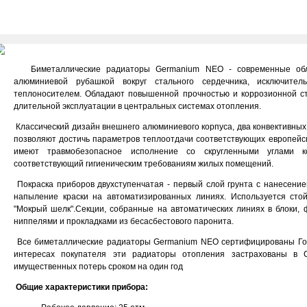
Биметаллические радиаторы Germanium NEO - современные обл
алюминиевой рубашкой вокруг стального сердечника, исключител
теплоносителем. Обладают повышенной прочностью и коррозионной сто
длительной эксплуатации в центральных системаx отопления.
Классический дизайн внешнего алюминиевого корпуса, два конвективных
позволяют достичь параметров теплоотдачи соответствующих европейс
имеют травмобезопасное исполнение со скругленными углами 
соответствующий гигиеническим требованиям жилых помещений.
Покраска приборов двухступенчатая - первый слой грунта с нанесен
напыление краски на автоматизированных линиях. Используется сто
"Мокрый шелк".Секции, собранные на автоматических линиях в блоки,
ниппелями и прокладками из бесасбестового паронита.
Все биметаллические радиаторы Germanium NEO сертифицированы Гос
интересах покупателя эти радиаторы отопления застрахованы в 
имущественных потерь сроком на один год
Общие характеристики прибора: