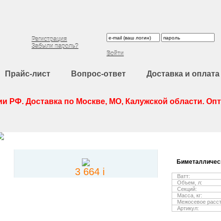
8 (495) 988-80-37, (48439) 9-20-26, (910) 600-54-54
Регистрация
Забыли пароль?
Войти
Прайс-лист
Вопрос-ответ
Доставка и оплата
и РФ. Доставка по Москве, МО, Калужской области. Оп
Биметалличес
3 664
i
Ватт:
Объем, л:
Секций:
Масса, кг:
Межосевое расст
Артикул: