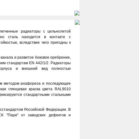
егченные радиаторы с цельнолитой
ьно сталь находится в контакте с
йкостью, вследствие чего пригодны к
 канала и развитое боковое оребрение,
ким стандартам EN 442/1/2. Радиаторы
корпуса и внешний вид полностью
ием методом анафореза и последующее
йкая глянцевая краска цвета RAL9010
 фиксируются стандартными стальными
стандартом Российской Федерации. В
СК "Пари" от заводских дефектов и