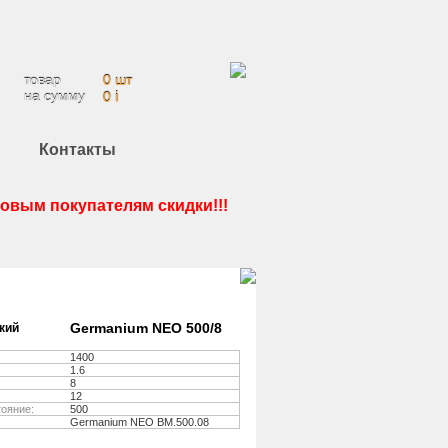
Ваша корзина:
товар
0 шт
на сумму
i
0
Контакты
товым покупателям скидки!!!
Germanium NEO 500/8
кий
1400
1.6
8
12
ояние:
500
Germanium NEO ВМ.500.08