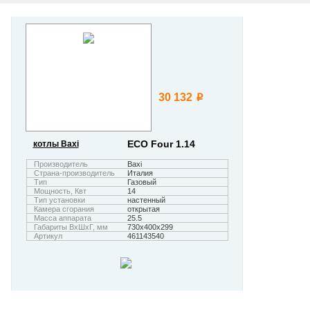
30 132
i
ECO Four 1.14
котлы Baxi
Производитель
Baxi
Страна-производитель
Италия
Тип
Газовый
Мощность, Квт
14
Тип установки
настенный
Камера сгорания
открытая
Масса аппарата
25.5
Габариты ВхШхГ, мм
730х400х299
Артикул
461143540