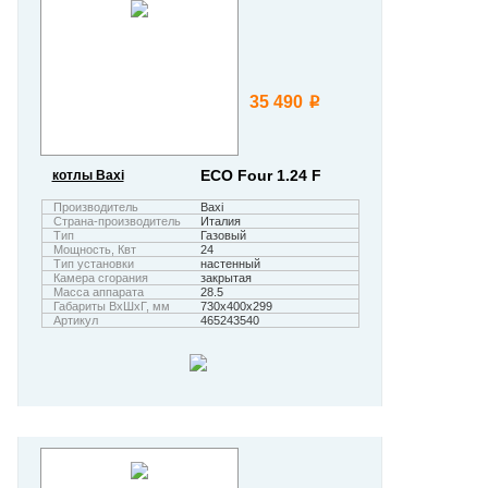
35 490
i
ECO Four 1.24 F
котлы Baxi
Производитель
Baxi
Страна-производитель
Италия
Тип
Газовый
Мощность, Квт
24
Тип установки
настенный
Камера сгорания
закрытая
Масса аппарата
28.5
Габариты ВхШхГ, мм
730х400х299
Артикул
465243540