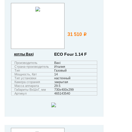
31 510
i
ECO Four 1.14 F
котлы Baxi
Производитель
Baxi
Страна-производитель
Италия
Тип
Газовый
Мощность, Квт
14
Тип установки
настенный
Камера сгорания
закрытая
Масса аппарата
29.5
Габариты ВхШхГ, мм
730х400х299
Артикул
465143540