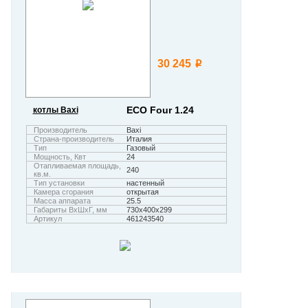
30 245
i
ECO Four 1.24
котлы Baxi
Производитель
Baxi
Страна-производитель
Италия
Тип
Газовый
Мощность, Квт
24
Отапливаемая площадь,
240
кв.м.
Тип установки
настенный
Камера сгорания
открытая
Масса аппарата
25.5
Габариты ВхШхГ, мм
730х400х299
Артикул
461243540