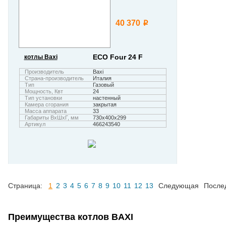
40 370
i
ECO Four 24 F
котлы Baxi
Производитель
Baxi
Страна-производитель
Италия
Тип
Газовый
Мощность, Квт
24
Тип установки
настенный
Камера сгорания
закрытая
Масса аппарата
33
Габариты ВхШхГ, мм
730х400х299
Артикул
466243540
Страница:
1
2
3
4
5
6
7
8
9
10
11
12
13
Следующая
После
Преимущества котлов BAXI