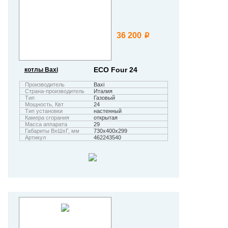
36 200
i
ECO Four 24
котлы Baxi
Производитель
Baxi
Страна-производитель
Италия
Тип
Газовый
Мощность, Квт
24
Тип установки
настенный
Камера сгорания
открытая
Масса аппарата
29
Габариты ВхШхГ, мм
730х400х299
Артикул
462243540