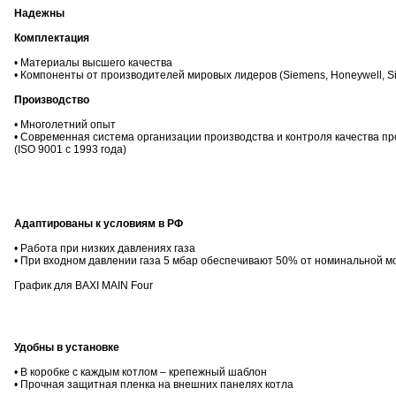
Надежны
Комплектация
• Материалы высшего качества
• Компоненты от производителей мировых лидеров (Siemens, Honeywell, Sit, G
Производство
• Многолетний опыт
• Современная система организации производства и контроля качества п
(ISO 9001 с 1993 года)
Адаптированы к условиям в РФ
• Работа при низких давлениях газа
• При входном давлении газа 5 мбар обеспечивают 50% от номинальной 
График для BAXI MAIN Four
Удобны в установке
• В коробке с каждым котлом – крепежный шаблон
• Прочная защитная пленка на внешних панелях котла