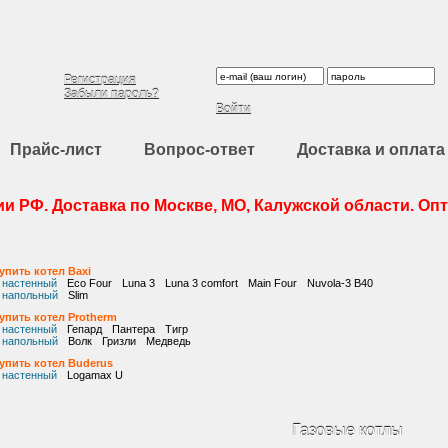
8 (495) 988-80-37, (48439) 9-20-26, (910) 600-54-54
Регистрация
Забыли пароль?
Войти
Прайс-лист
Вопрос-ответ
Доставка и оплата
и РФ. Доставка по Москве, МО, Калужской области. Оп
упить котел Baxi
настенный
Eco Four
Luna 3
Luna 3 comfort
Main Four
Nuvola-3 B40
напольный
Slim
упить котел Protherm
настенный
Гепард
Пантера
Тигр
напольный
Волк
Гризли
Медведь
упить котел Buderus
настенный
Logamax U
Газовые котлы