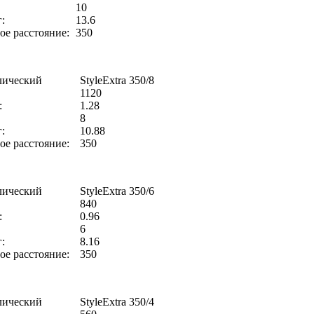
10
:
13.6
е расстояние:
350
лический
StyleExtra 350/8
1120
:
1.28
8
:
10.88
е расстояние:
350
лический
StyleExtra 350/6
840
:
0.96
6
:
8.16
е расстояние:
350
лический
StyleExtra 350/4