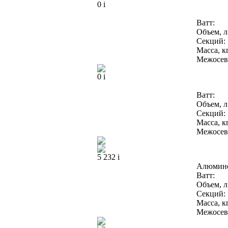
0
i
Ватт:
Объем, л
Секций:
Масса, кг
Межосево
0
i
Ватт:
Объем, л
Секций:
Масса, кг
Межосево
5 232
i
Алюмин
Ватт:
Объем, л
Секций:
Масса, кг
Межосево