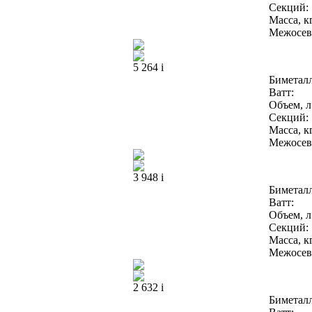
Секций:
Масса, кг
Межосево
5 264
i
Биметал
Ватт:
Объем, л
Секций:
Масса, кг
Межосево
3 948
i
Биметал
Ватт:
Объем, л
Секций:
Масса, кг
Межосево
2 632
i
Биметал