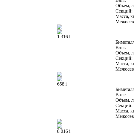
Ватт:
Объем, л
Секций:
Масса, кг
Межосево
1 316
i
Биметал
Ватт:
Объем, л
Секций:
Масса, кг
Межосево
658
i
Биметал
Ватт:
Объем, л
Секций:
Масса, кг
Межосево
8 016
i