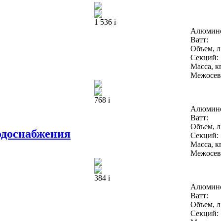
1 536
i
Алюмин
Ватт:
Объем, л
Секций:
Масса, кг
Межосево
768
i
Алюмин
Ватт:
Объем, л
одоснабжения
Секций:
Масса, кг
Межосево
384
i
Алюмин
Ватт:
Объем, л
Секций: