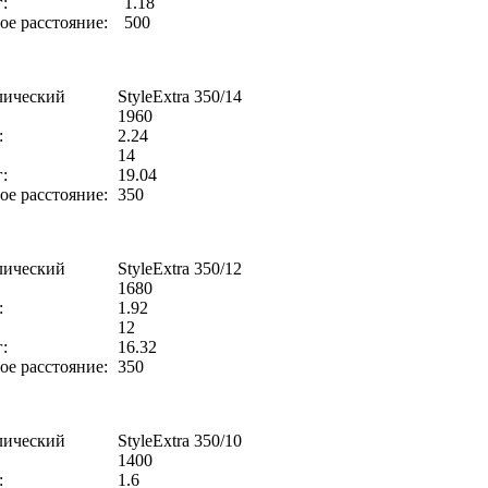
:
1.18
е расстояние:
500
лический
StyleExtra 350/14
1960
:
2.24
14
:
19.04
е расстояние:
350
лический
StyleExtra 350/12
1680
:
1.92
12
:
16.32
е расстояние:
350
лический
StyleExtra 350/10
1400
:
1.6