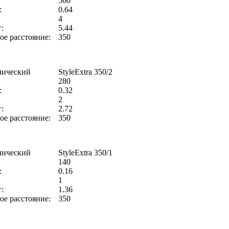
560
:
0.64
4
:
5.44
е расстояние:
350
лический
StyleExtra 350/2
280
:
0.32
2
:
2.72
е расстояние:
350
лический
StyleExtra 350/1
140
:
0.16
1
:
1.36
е расстояние:
350