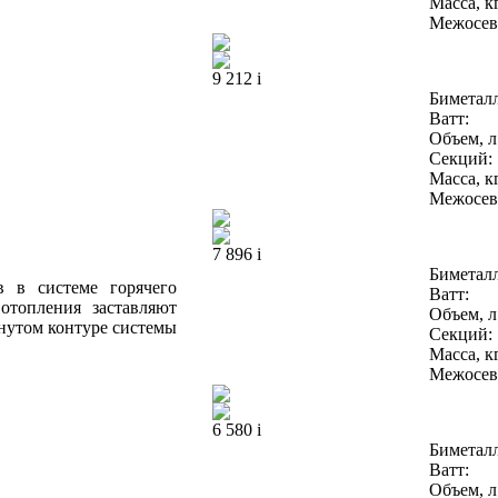
Масса, кг
Межосево
9 212
i
Биметал
Ватт:
Объем, л
Секций:
Масса, кг
Межосево
7 896
i
Биметал
 в системе горячего
Ватт:
отопления заставляют
Объем, л
нутом контуре системы
Секций:
Масса, кг
Межосево
6 580
i
Биметал
Ватт:
Объем, л