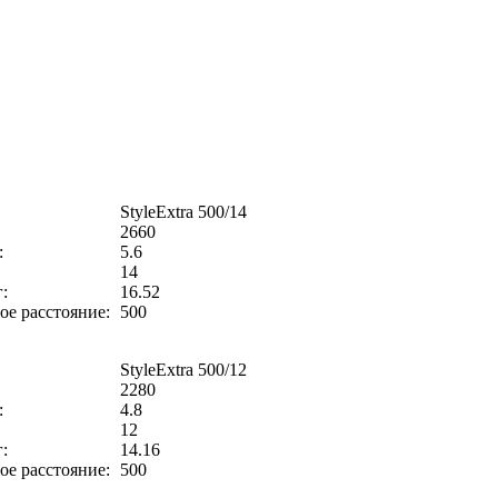
StyleExtra 500/14
2660
:
5.6
14
:
16.52
е расстояние:
500
StyleExtra 500/12
2280
:
4.8
12
:
14.16
е расстояние:
500