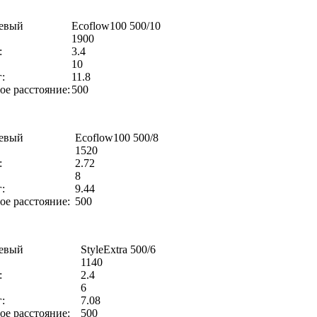
евый
Ecoflow100 500/10
1900
:
3.4
10
:
11.8
е расстояние:
500
евый
Ecoflow100 500/8
1520
:
2.72
8
:
9.44
е расстояние:
500
евый
StyleExtra 500/6
1140
:
2.4
6
:
7.08
е расстояние:
500