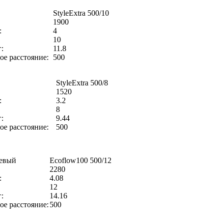
StyleExtra 500/10
1900
:
4
10
:
11.8
е расстояние:
500
StyleExtra 500/8
1520
:
3.2
8
:
9.44
е расстояние:
500
евый
Ecoflow100 500/12
2280
:
4.08
12
:
14.16
е расстояние:
500