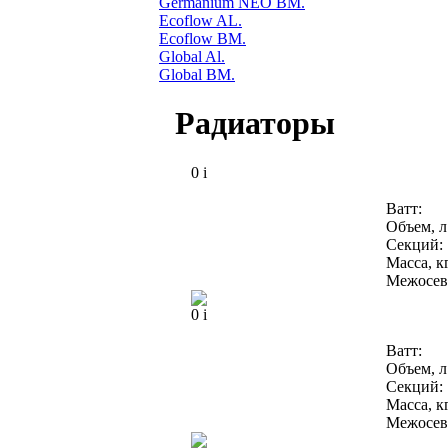
Germanium NEO BM.
Ecoflow AL.
Ecoflow BM.
Global Al.
Global BM.
Радиаторы
0
i
Ватт:
Объем, л
Секций:
Масса, кг
Межосево
0
i
Ватт:
Объем, л
Секций:
Масса, кг
Межосево