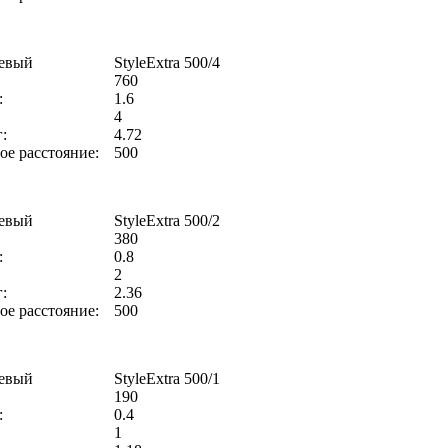
евый
StyleExtra 500/4
760
:
1.6
4
:
4.72
е расстояние:
500
евый
StyleExtra 500/2
380
:
0.8
2
:
2.36
е расстояние:
500
евый
StyleExtra 500/1
190
:
0.4
1