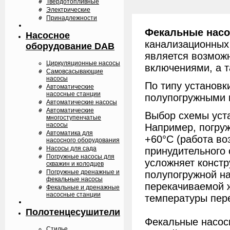
Твердотопливные
Электрические
Принадлежности
Фекальные нас
Насосное
канализационных
оборудование DAB
является возмож
Циркуляционные насосы
включениями, а 
Самовсасывающие
насосы
По типу установк
Автоматические
насосные станции
полупогружными 
Автоматические насосы
Автоматические
Выбор схемы уста
многоступенчатые
насосы
Например, погру
Автоматика для
+60°С (работа во
насосного оборудования
Насосы для сада
принудительного 
Погружные насосы для
усложняет констр
скважин и колодцев
Погружные дренажные и
полупогружной нас
фекальные насосы
перекачиваемой ж
Фекальные и дренажные
насосные станции
температуры пер
Полотенцесушители
Фекальные насосы
Стилье