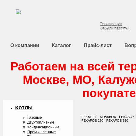
8 (495) 988-80-3
Регистрация
Забыли пароль?
О компании
Каталог
Прайс-лист
Вопр
Работаем на всей те
Москве, МО, Калуж
покупате
Котлы
FEKALIFT
NOVABOX
FEKABOX 
Газовые
FEKAFOS 280
FEKAFOS 550
Двухтопливные
Конденcационные
Промышленные