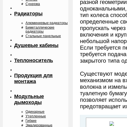
разной геометрии
Сунержа
одноканальными,
Радиаторы
тип колеса спос
определенные сво
Алюминиевые радиаторы
пропускать через
Биметаллические
радиаторы
включения и круп
Стальные панельные
небольшой напор
Душевые кабины
Если требуется п
требуется подача
закрытого типа о
Теплоноситель
Существуют моде
Продукция для
механизмом на в
монтажа
волокна и измел
туалетную бумагу
Модульные
позволяет исполь
дымоходы
предотвращает их
Одинарные
Утепленные
Гибкие
Эмалированные