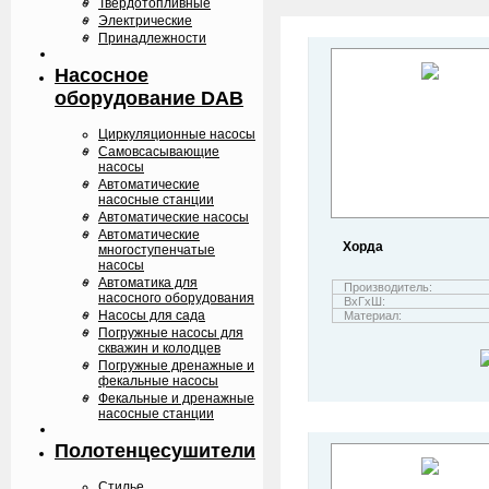
Твердотопливные
Электрические
Принадлежности
Насосное
оборудование DAB
Циркуляционные насосы
Самовсасывающие
насосы
Автоматические
насосные станции
Автоматические насосы
Автоматические
Хорда
многоступенчатые
насосы
Автоматика для
Производитель:
насосного оборудования
ВхГхШ:
Насосы для сада
Материал:
Погружные насосы для
скважин и колодцев
Погружные дренажные и
фекальные насосы
Фекальные и дренажные
насосные станции
Полотенцесушители
Стилье